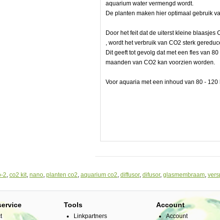
aquarium water vermengd wordt.
De planten maken hier optimaal gebruik van
Door het feit dat de uiterst kleine blaasje
, wordt het verbruik van CO2 sterk geredu
Dit geeft tot gevolg dat met een fles van 
maanden van CO2 kan voorzien worden.
Voor aquaria met een inhoud van 80 - 120 l
nten
o-2
,
co2 kit
,
nano
,
planten co2
,
aquarium co2
,
diffusor
,
difusor
,
glasmembraam
,
vers
service
Tools
Account
t
Linkpartners
Account