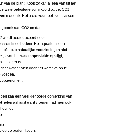
r van de plant. Koolstof kan alleen van uit het
de wateroplosbare vorm kooldioxide: CO2.
en mogelijk. Het grote voordeel is dat vissen
en gebrek aan CO2 omdat:
O2 wordt geproduceerd door
cessen in de bodem. Het aquarium, een
eft deze natuurlijke voorzieningen niet.
lijk van het wateroppervlakte opstijgt,
tijd lager is.
 het water halen door het water volop te
e voegen.
dt opgenomen.
 goed kan een veel gehoorde opmerking van
et helemaal juist want vroeger had men ook
et niet.
or:
ers.
ie op de bodem lagen.