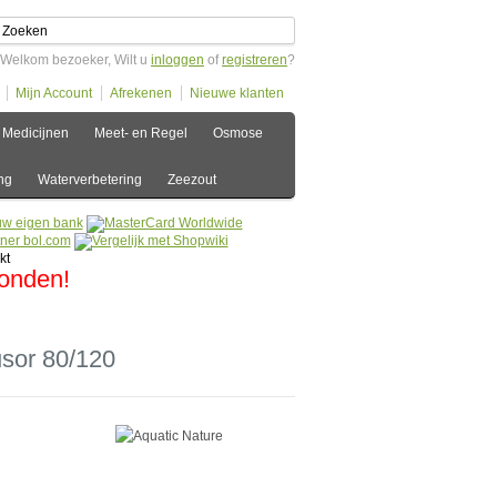
Welkom bezoeker, Wilt u
inloggen
of
registreren
?
Mijn Account
Afrekenen
Nieuwe klanten
Medicijnen
Meet- en Regel
Osmose
ng
Waterverbetering
Zeezout
zonden!
usor 80/120