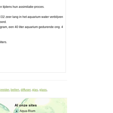
 tijdens hun assimilatie-proces.
s CO2 zeer lang in het aquarium water verblijven
ceerd.
80 gram, een 40 liter aquarium gedurende ong. 4
iters.
preider
,
bellen
,
diffuser
,
glas
,
glass
,
Al onze sites
Aqua-Rium