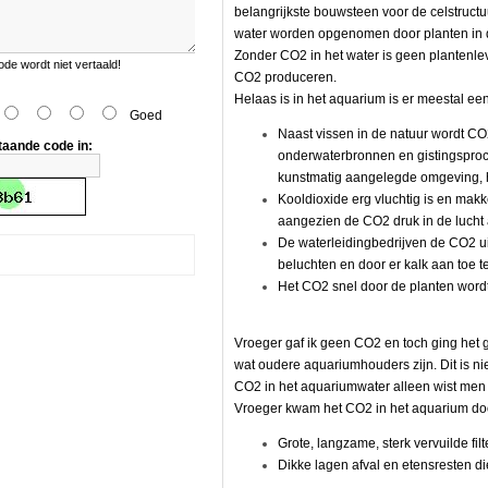
belangrijkste bouwsteen voor de celstructuu
water worden opgenomen door planten in 
Zonder CO2 in het water is geen plantenlev
e wordt niet vertaald!
CO2 produceren.
Helaas is in het aquarium is er meestal e
r.
Goed
Naast vissen in de natuur wordt C
taande code in:
onderwaterbronnen en gistingspro
kunstmatig aangelegde omgeving, he
Kooldioxide erg vluchtig is en makke
aangezien de CO2 druk in de lucht al
De waterleidingbedrijven de CO2 uit
beluchten en door er kalk aan toe t
Het CO2 snel door de planten wor
Vroeger gaf ik geen CO2 en toch ging het
wat oudere aquariumhouders zijn. Dit is ni
CO2 in het aquariumwater alleen wist men h
Vroeger kwam het CO2 in het aquarium do
Grote, langzame, sterk vervuilde filt
Dikke lagen afval en etensresten d