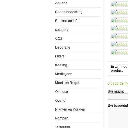
Aquaria
80/12
Bodembedekking
Boeken en info
category
Aquatic
CO2
Nature
CO2
Decoratie
Diffusor
80/120
Filters
Koeling
Er zijn no
product.
Medicijnen
Gezonde
Meet- en Regel
0 beoordelin
levensomsta
voor
Uw naam:
Osmose
vissen
en
planten
Overig
worden
Uw beoordel
niet
Planten en Koralen
gestimuleerd
door
Pompen
de
toevoeging
Terrarium