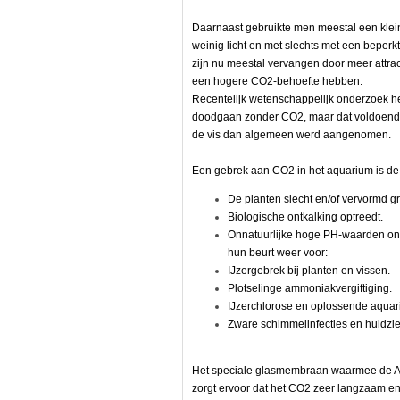
)
nten
Daarnaast gebruikte men meestal een klei
weinig licht en met slechts met een bepe
zijn nu meestal vervangen door meer attract
een hogere CO2-behoefte hebben.
Recentelijk wetenschappelijk onderzoek he
doodgaan zonder CO2, maar dat voldoende
de vis dan algemeen werd aangenomen.
Een gebrek aan CO2 in het aquarium is de
De planten slecht en/of vervormd g
Biologische ontkalking optreedt.
Onnatuurlijke hoge PH-waarden on
hun beurt weer voor:
IJzergebrek bij planten en vissen.
Plotselinge ammoniakvergiftiging.
IJzerchlorose en oplossende aquar
Zware schimmelinfecties en huidziek
Het speciale glasmembraan waarmee de Aqua
zorgt ervoor dat het CO2 zeer langzaam en i