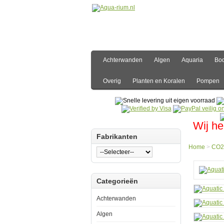
Achterwanden
Algen
Aquaria
Bo
Overig
Planten en Koralen
Pompen
Wij he
Fabrikanten
Home
>
CO2
Hom
Categorieën
CO2
CO2
Overi
Achterwanden
Aquat
Natur
Algen
CO2
Diffus