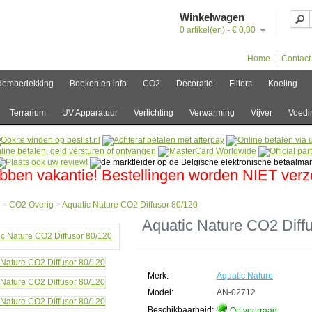
Winkelwagen
0 artikel(en) - € 0,00
Home
Contact
dembedekking
Boeken en info
CO2
Decoratie
Filters
Koeling
Terrarium
UV Apparatuur
Verlichting
Verwarming
Vijver
Voedi
bben vakantie! Bestellingen worden NIET ver
>
CO2 Overig
>
Aquatic Nature CO2 Diffusor 80/120
e
Aquatic Nature CO2 Diff
g
Merk:
Aquatic Nature
ic
e
Model:
AN-02712
Beschikbaarheid:
Op voorraad
or