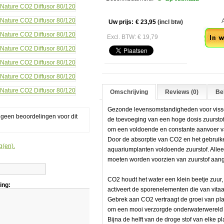
0
Aan
Uw prijs:
€ 23,95
(incl btw)
Excl. BTW: € 19,79
Omschrijving
Reviews (0)
Bek
Gezonde levensomstandigheden voor visse
g geen beoordelingen voor dit
de toevoeging van een hoge dosis zuurstof 
om een voldoende en constante aanvoer 
Door de absorptie van CO2 en het gebruike
g(en).
ndigheden
aquariumplanten voldoende zuurstof. Allee
moeten worden voorzien van zuurstof aange
CO2 houdt het water een klein beetje zuur,
ing:
activeert de sporenelementen die van vitaa
Gebrek aan CO2 vertraagt de groei van pl
om een mooi verzorgde onderwaterwereld 
Bijna de helft van de droge stof van elke pla