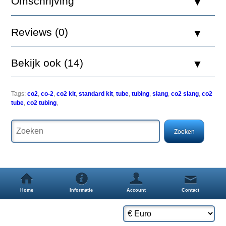
Omschrijving
CO2
Tubing
1,5m
Reviews (0)
Bekijk ook (14)
De
Professional
Tags:
co2
,
co-2
,
co2 kit
,
standard kit
,
tube
,
tubing
,
slang
,
co2 slang
,
co2
en
tube
,
co2 tubing
,
Standard
kit
mogen
enkel
met
de
CO2
tubing
van
Aquatic
Home
Informatie
Account
Contact
Nature
uitgerust
worden.