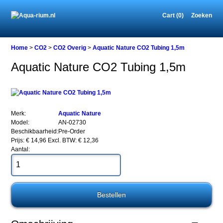
Cart (0)
Zoeken
Home
Home
>
CO2
>
CO2 Overig
>
Aquatic Nature CO2 Tubing 1,5m
Aquatic Nature CO2 Tubing 1,5m
CO2
CO2
Overig
Aquatic
Merk:
Aquatic Nature
Nature
Model:
AN-02730
CO2
Beschikbaarheid:
Pre-Order
Tubing
Prijs: € 14,96
Excl. BTW: € 12,36
1,5m
Aantal:
Aquatic
Nature