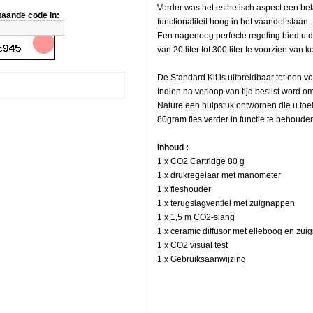
Verder was het esthetisch aspect een be
taande code in:
functionaliteit hoog in het vaandel staan.
Een nagenoeg perfecte regeling bied u 
van 20 liter tot 300 liter te voorzien van 
De Standard Kit is uitbreidbaar tot een v
Indien na verloop van tijd beslist word o
Nature een hulpstuk ontworpen die u toel
80gram fles verder in functie te behoude
Inhoud :
1 x CO2 Cartridge 80 g
1 x drukregelaar met manometer
1 x fleshouder
1 x terugslagventiel met zuignappen
1 x 1,5 m CO2-slang
1 x ceramic diffusor met elleboog en zu
1 x CO2 visual test
1 x Gebruiksaanwijzing