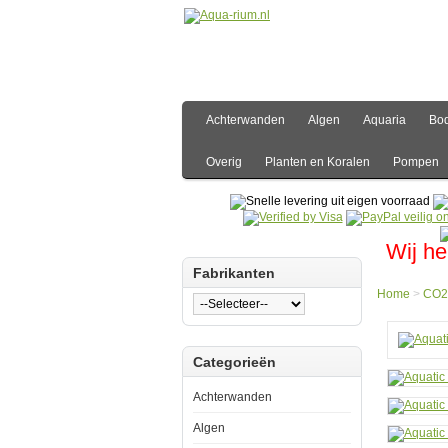
Achterwanden
Algen
Aquaria
Bo
Overig
Planten en Koralen
Pompen
Wij he
Fabrikanten
Home
>
CO2
Hom
Categorieën
CO2
CO2
Overi
Achterwanden
Aquat
Natur
Algen
CO2
Stand