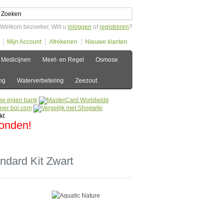
Welkom bezoeker, Wilt u
inloggen
of
registreren
?
Mijn Account
Afrekenen
Nieuwe klanten
Medicijnen
Meet- en Regel
Osmose
ng
Waterverbetering
Zeezout
zonden!
ndard Kit Zwart