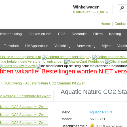
Winkelwagen
0 artikel(en) - € 0,00
Home
Contact
dembedekking
Boeken en info
CO2
Decoratie
Filters
Koeling
Terrarium
UV Apparatuur
Verlichting
Verwarming
Vijver
Voedi
bben vakantie! Bestellingen worden NIET ver
>
CO2 Overig
>
Aquatic Nature CO2 Standard Kit Zwart
e
Aquatic Nature CO2 Sta
g
Merk:
Aquatic Nature
ic
e
Model:
AN-02751
Beschikbaarheid:
3 tot 9 werkdagen
ard