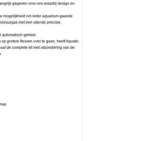
langrijk gegeven voor ons waarbij design en
de mogelijkheid om ieder aquarium gaande
koolzuurgas met een uiterste precisie.
ol automatisch geheel.
m op grotere flessen over te gaan, heeft Aquatic
aat de complete kit met uitzondering van de
n.
ignap