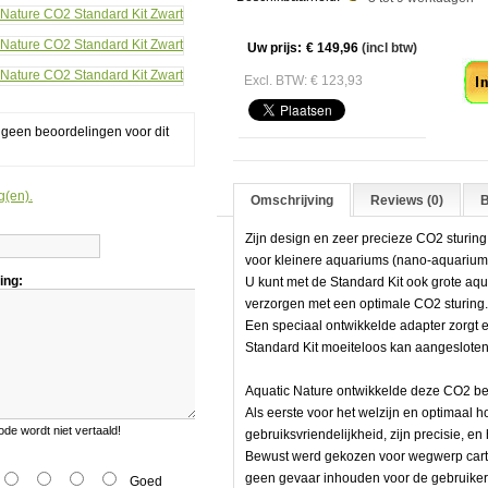
Aa
Uw prijs:
€ 149,96
(incl btw)
Excl. BTW: € 123,93
g geen beoordelingen voor dit
g(en).
Omschrijving
Reviews (0)
B
Zijn design en zeer precieze CO2 sturing
voor kleinere aquariums (nano-aquarium
ing:
U kunt met de Standard Kit ook grote aqu
verzorgen met een optimale CO2 sturing
Een speciaal ontwikkelde adapter zorgt e
Standard Kit moeiteloos kan aangesloten
Aquatic Nature ontwikkelde deze CO2 
Als eerste voor het welzijn en optimaal 
e wordt niet vertaald!
gebruiksvriendelijkheid, zijn precisie, e
Bewust werd gekozen voor wegwerp cartri
geen gevaar inhouden voor de gebruiker
Goed