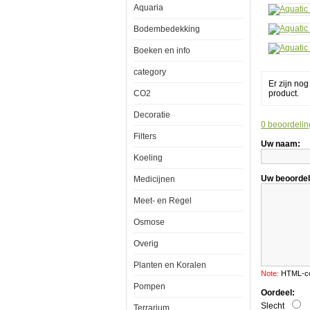
Aquaria
Kit
Zwart
Bodembedekking
Boeken en info
category
Er zijn no
CO2
product.
Aquatic
Nature
Decoratie
CO2
0 beoordelin
Standard
Kit
Filters
Uw naam:
Zwart
Koeling
Uw beoordel
Medicijnen
Meet- en Regel
Zijn
Osmose
design
en
zeer
Overig
precieze
CO2
Planten en Koralen
sturing
Note:
HTML-cod
maken
Pompen
de
Oordeel:
Standard
Slecht
Terrarium