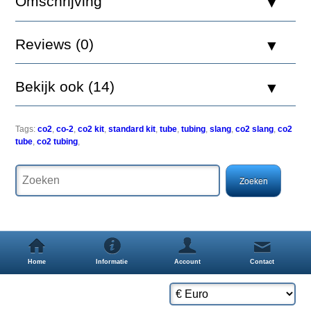
Omschrijving
CO2
Tubing
1,5m
Reviews (0)
Bekijk ook (14)
De
Professional
Tags:
co2
,
co-2
,
co2 kit
,
standard kit
,
tube
,
tubing
,
slang
,
co2 slang
,
co2
en
tube
,
co2 tubing
,
Standard
kit
mogen
enkel
met
de
CO2
tubing
van
Aquatic
Home
Informatie
Account
Contact
Nature
uitgerust
worden.