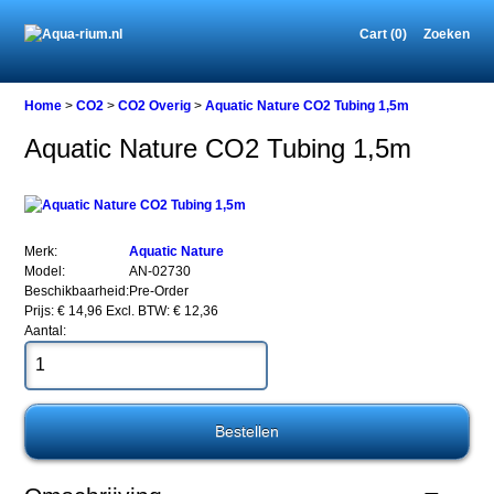
Cart (0)
Zoeken
Home
Home
>
CO2
>
CO2 Overig
>
Aquatic Nature CO2 Tubing 1,5m
Aquatic Nature CO2 Tubing 1,5m
CO2
CO2
Overig
Aquatic
Merk:
Aquatic Nature
Nature
Model:
AN-02730
CO2
Beschikbaarheid:
Pre-Order
Tubing
Prijs: € 14,96
Excl. BTW: € 12,36
1,5m
Aantal:
Aquatic
Nature