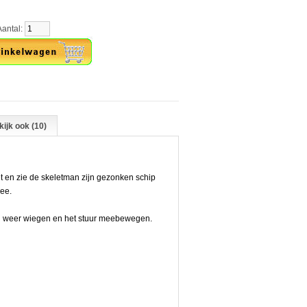
tal:
ijk ook (10)
et en zie de skeletman zijn gezonken schip
zee.
en weer wiegen en het stuur meebewegen.