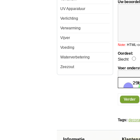
zie
Uw beoordel
de
UV Apparatuur
skeletman
zijn
gezonken
Verlichting
schip
sturen
Verwarming
in
de
Vijver
spookachtig
diepten
Note:
HTML-cod
Voeding
van
de
Oordeel:
Waterverbetering
zee.
Slecht
-
Zeezout
Voer onders
Door
de
bubbels
zal
het
skeleton
heen
Verder
en
weer
wiegen
en
het
Tags:
decora
stuur
meebewegen
-
Gemaakt
Informatie
Klanten