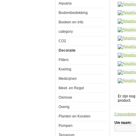
Aquaria
Bodembedekking
Boeken en info
Aquarium
skelet
category
aan
het
CO2
stuur
Decoratie
Filters
Johoho
Koeling
A
pirates
Medicijnen
life
for
Meet- en Regel
me.
Er zijn no
Osmose
Sluit
product.
de
luchtslang
Overig
aan
0 beoordelin
op
Planten en Koralen
het
Uw naam:
piraten
Pompen
skelet
en
Terrarium