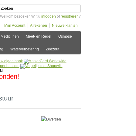
Welkom bezoeker, Wilt u
inloggen
of
registreren
?
Mijn Account
Afrekenen
Nieuwe klanten
Medicijnen
Meet- en Regel
Osmose
ng
Waterverbetering
Zeezout
zonden!
stuur