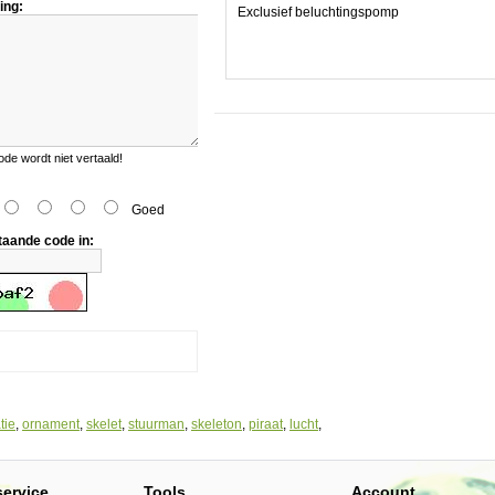
ing:
Exclusief beluchtingspomp
e
e wordt niet vertaald!
Goed
taande code in:
tie
,
ornament
,
skelet
,
stuurman
,
skeleton
,
piraat
,
lucht
,
.
service
Tools
Account