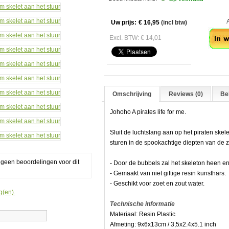
Aan
Uw prijs:
€ 16,95
(incl btw)
Excl. BTW: € 14,01
Omschrijving
Reviews (0)
Bek
Johoho A pirates life for me.
Sluit de luchtslang aan op het piraten skel
sturen in de spookachtige diepten van de 
g geen beoordelingen voor dit
- Door de bubbels zal het skeleton heen 
- Gemaakt van niet giftige resin kunsthars.
- Geschikt voor zoet en zout water.
g(en).
Technische informatie
Materiaal: Resin Plastic
Afmeting: 9x6x13cm / 3,5x2.4x5.1 inch