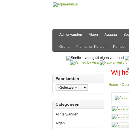
Achterwanden
Algen
Aquaria
Bo
Overig
Planten en Koralen
Pompen
Wij he
Fabrikanten
Home
>
Deco
Hom
Categorieën
Decor
Aqua
skelet
Achterwanden
aan
het
Algen
stuur