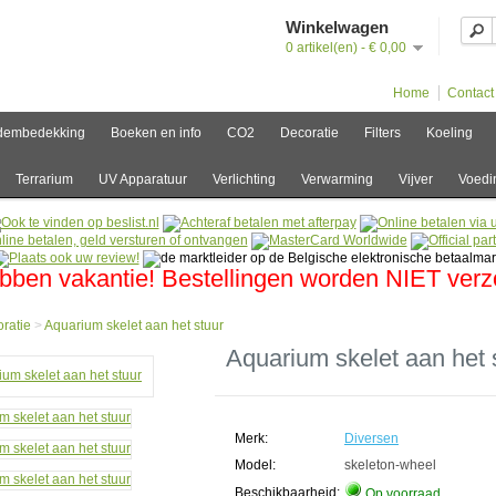
Winkelwagen
0 artikel(en) - € 0,00
Home
Contact
dembedekking
Boeken en info
CO2
Decoratie
Filters
Koeling
Terrarium
UV Apparatuur
Verlichting
Verwarming
Vijver
Voedi
bben vakantie! Bestellingen worden NIET ver
ratie
>
Aquarium skelet aan het stuur
e
Aquarium skelet aan het 
atie
rium
Merk:
Diversen
Model:
skeleton-wheel
Beschikbaarheid:
Op voorraad