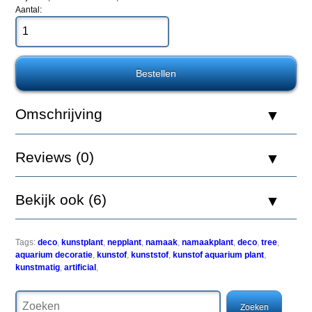
Aantal:
Levende
aquariumplanten
kunnen
in
sommige
gevallen
moeilijk
in
Omschrijving
leven
worden
gehouden,
Reviews (0)
het
water
kan
het
Bekijk ook (6)
niet
toelaten
of
uw
Tags:
deco
,
kunstplant
,
nepplant
,
namaak
,
namaakplant
,
deco
,
tree
,
vissen
aquarium decoratie
,
kunstof
,
kunststof
,
kunstof aquarium plant
,
eten
kunstmatig
,
artificial
,
de
planten
op.