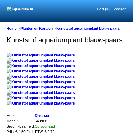
Cart (0)
Zoeken
Home
Home
>
Planten en Koralen
>
Kunststof aquariumplant blauw-paars
Kunststof aquariumplant blauw-paars
Planten
en
Koralen
Kunststof
aquariumplant
blauw-
paars
Kunststof
aquariumplant
blauw-
Merk:
Diversen
paars
Model:
648908
Beschikbaarheid:
Op voorraad
Prijs: € 4,50
Excl. BTW: € 3,72