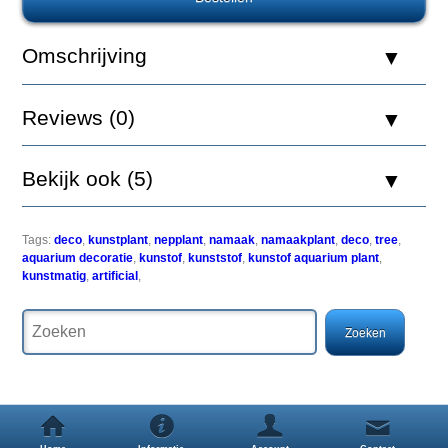
aquariumplanten
kunnen
in
Omschrijving
sommige
gevallen
moeilijk
Reviews (0)
in
leven
worden
gehouden,
Bekijk ook (5)
het
water
kan
het
Tags:
deco
,
kunstplant
,
nepplant
,
namaak
,
namaakplant
,
deco
,
tree
,
niet
aquarium decoratie
,
kunstof
,
kunststof
,
kunstof aquarium plant
,
toelaten
kunstmatig
,
artificial
,
of
uw
vissen
eten
de
planten
op.
Om
toch