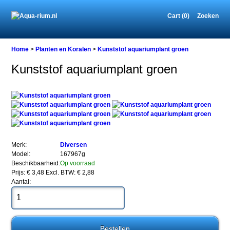
Cart (0)
Zoeken
Home
Home
>
Planten en Koralen
>
Kunststof aquariumplant groen
Kunststof aquariumplant groen
Planten
en
Koralen
Kunststof
aquariumplant
groen
Merk:
Diversen
Model:
167967g
Beschikbaarheid:
Op voorraad
Kunststof
Prijs: € 3,48
Excl. BTW: € 2,88
aquariumplant
Aantal:
groen
Levende