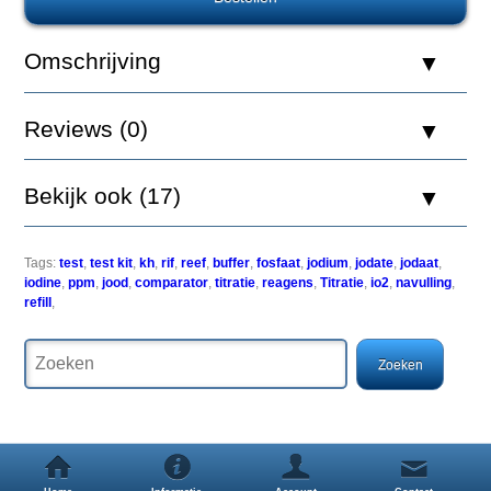
Red
Omschrijving
Sea
Jodium
Pro
Reviews (0)
Reagentia
Navulling
Kit
Bekijk ook (17)
Tags:
test
,
test kit
,
kh
,
rif
,
reef
,
buffer
,
fosfaat
,
jodium
,
jodate
,
jodaat
,
iodine
,
ppm
,
jood
,
comparator
,
titratie
,
reagens
,
Titratie
,
io2
,
navulling
,
refill
,
Navulling
voor
de
Red
Sea
Jodium
(iodine)
Pro
Test