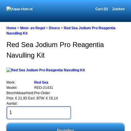
Cart (0)
Zoeken
Home
Home
>
Meet- en Regel
>
Divers
>
Red Sea Jodium Pro Reagentia
Navulling Kit
Red Sea Jodium Pro Reagentia
Meet-
Navulling Kit
en
Regel
Divers
Red
Sea
Jodium
Merk:
Red Sea
Pro
Model:
RED-21431
Reagentia
Beschikbaarheid:
Pre-Order
Navulling
Prijs: € 21,95
Excl. BTW: € 18,14
Kit
Aantal: