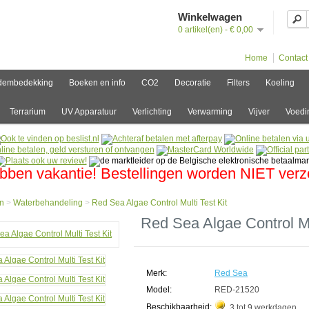
Winkelwagen
0 artikel(en) - € 0,00
Home
Contact
dembedekking
Boeken en info
CO2
Decoratie
Filters
Koeling
Terrarium
UV Apparatuur
Verlichting
Verwarming
Vijver
Voedi
bben vakantie! Bestellingen worden NIET ver
n
>
Waterbehandeling
>
Red Sea Algae Control Multi Test Kit
e
Red Sea Algae Control Mu
behandeling
Merk:
Red Sea
Model:
RED-21520
ol
Beschikbaarheid:
3 tot 9 werkdagen