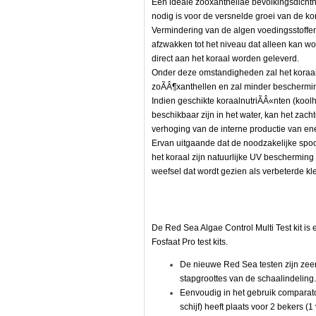
Een ideale zooxanthellae bevolkingsdichthe
nodig is voor de versnelde groei van de ko
Vermindering van de algen voedingsstoffen 
e
afzwakken tot het niveau dat alleen kan w
direct aan het koraal worden geleverd.
Onder deze omstandigheden zal het koraa
zoÃÂ¶xanthellen en zal minder beschermi
Indien geschikte koraalnutriÃÂ«nten (koo
beschikbaar zijn in het water, kan het zac
verhoging van de interne productie van en
Ervan uitgaande dat de noodzakelijke spoo
het koraal zijn natuurlijke UV beschermin
weefsel dat wordt gezien als verbeterde kl
De Red Sea Algae Control Multi Test kit is
Fosfaat Pro test kits.
De nieuwe Red Sea testen zijn zee
stapgroottes van de schaalindeling.
e,
Eenvoudig in het gebruik compara
schijf) heeft plaats voor 2 bekers 