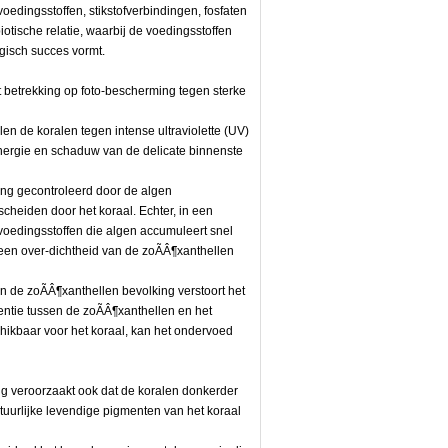
oedingsstoffen, stikstofverbindingen, fosfaten
otische relatie, waarbij de voedingsstoffen
ogisch succes vormt.
 betrekking op foto-bescherming tegen sterke
en de koralen tegen intense ultraviolette (UV)
energie en schaduw van de delicate binnenste
king gecontroleerd door de algen
escheiden door het koraal. Echter, in een
voedingsstoffen die algen accumuleert snel
 een over-dichtheid van de zoÃÂ¶xanthellen
n de zoÃÂ¶xanthellen bevolking verstoort het
rentie tussen de zoÃÂ¶xanthellen en het
chikbaar voor het koraal, kan het ondervoed
g veroorzaakt ook dat de koralen donkerder
tuurlijke levendige pigmenten van het koraal