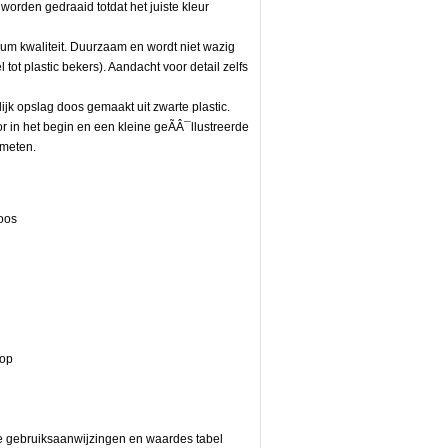
 worden gedraaid totdat het juiste kleur
rium kwaliteit. Duurzaam en wordt niet wazig
 tot plastic bekers). Aandacht voor detail zelfs
jk opslag doos gemaakt uit zwarte plastic.
r in het begin en een kleine geÃÂ¯llustreerde
 meten.
oos
dop
de gebruiksaanwijzingen en waardes tabel