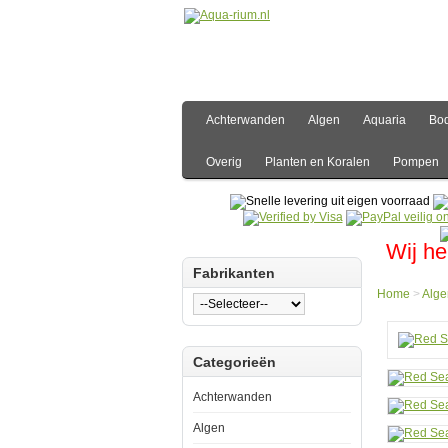
Achterwanden
Algen
Aquaria
Bo
Overig
Planten en Koralen
Pompen
Wij he
Fabrikanten
Home
>
Alge
Hom
Categorieën
Algen
Water
Red
Achterwanden
Sea
Algae
Algen
Contr
Multi