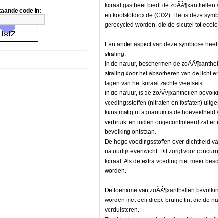
koraal gastheer biedt de zoÃÂ¶xanthellen v
taande code in:
en koolstofdioxide (CO2). Het is deze symbi
gerecycled worden, die de sleutel tot ecol
en
Een ander aspect van deze symbiose heeft
straling.
In de natuur, beschermen de zoÃÂ¶xanthell
straling door het absorberen van de licht 
lagen van het koraal zachte weefsels.
In de natuur, is de zoÃÂ¶xanthellen bevol
voedingsstoffen (nitraten en fosfaten) uitg
kunstmatig rif aquarium is de hoeveelheid 
llen
verbruikt en indien ongecontroleerd zal er
bevolking ontstaan.
De hoge voedingsstoffen over-dichtheid va
natuurlijk evenwicht. Dit zorgt voor concur
koraal. Als de extra voeding niet meer bes
worden.
De toename van zoÃÂ¶xanthellen bevolkin
worden met een diepe bruine tint die de na
verduisteren.