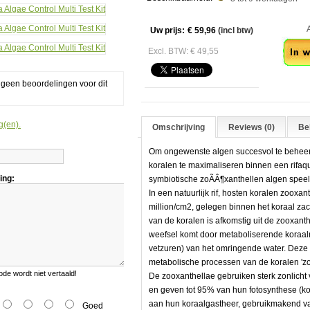
Aan
Uw prijs:
€ 59,96
(incl btw)
Excl. BTW: € 49,55
g geen beoordelingen voor dit
g(en).
Omschrijving
Reviews (0)
Bek
Om ongewenste algen succesvol te beheers
koralen te maximaliseren binnen een rifaqua
ing:
symbiotische zoÃÂ¶xanthellen algen speelt,
In een natuurlijk rif, hosten koralen zooxa
million/cm2, gelegen binnen het koraal z
van de koralen is afkomstig uit de zooxant
weefsel komt door metaboliserende koraal
vetzuren) van het omringende water. Deze 
metabolische processen van de koralen 'zoa
e wordt niet vertaald!
De zooxanthellae gebruiken sterk zonlicht v
en geven tot 95% van hun fotosynthese (k
aan hun koraalgastheer, gebruikmakend va
Goed