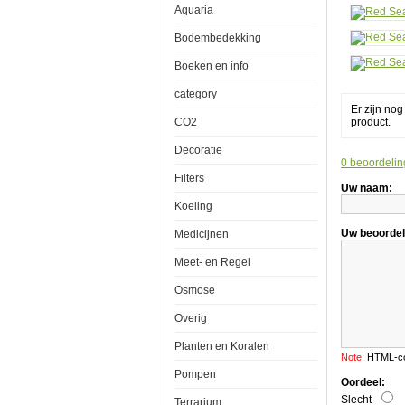
Aquaria
Test
Kit
Bodembedekking
Boeken en info
category
Er zijn no
CO2
product.
Red
Sea
Algae
Decoratie
Control
0 beoordelin
Multi
Filters
Test
Uw naam:
Kit
Koeling
Uw beoordel
Medicijnen
Meet- en Regel
Om
Osmose
ongewenste
algen
Overig
succesvol
te
Planten en Koralen
beheersen,
Note:
HTML-cod
en
Pompen
om
Oordeel:
de
Slecht
Terrarium
groei