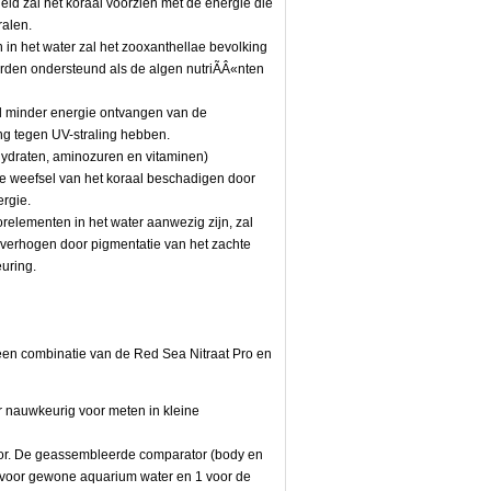
id zal het koraal voorzien met de energie die
ralen.
in het water zal het zooxanthellae bevolking
orden ondersteund als de algen nutriÃÂ«nten
l minder energie ontvangen van de
ng tegen UV-straling hebben.
lhydraten, aminozuren en vitaminen)
hte weefsel van het koraal beschadigen door
ergie.
relementen in het water aanwezig zijn, zal
g verhogen door pigmentatie van het zachte
euring.
 een combinatie van de Red Sea Nitraat Pro en
r nauwkeurig voor meten in kleine
tor. De geassembleerde comparator (body en
(1 voor gewone aquarium water en 1 voor de