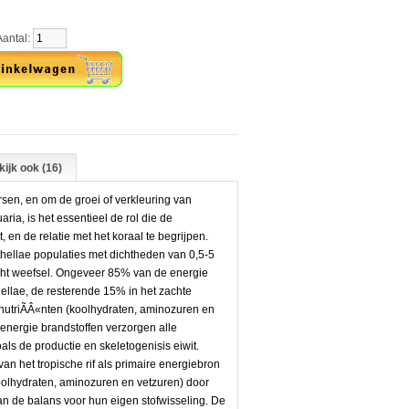
tal:
ijk ook (16)
en, en om de groei of verkleuring van
ria, is het essentieel de rol die de
 en de relatie met het koraal te begrijpen.
nthellae populaties met dichtheden van 0,5-5
acht weefsel. Ongeveer 85% van de energie
hellae, de resterende 15% in het zachte
nutriÃÂ«nten (koolhydraten, aminozuren en
energie brandstoffen verzorgen alle
ls de productie en skeletogenisis eiwit.
an het tropische rif als primaire energiebron
oolhydraten, aminozuren en vetzuren) door
n de balans voor hun eigen stofwisseling. De