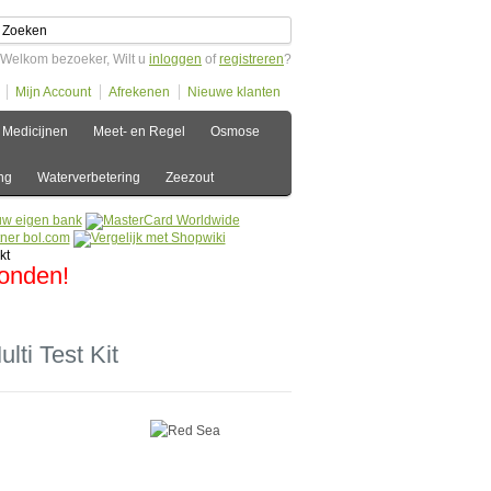
Welkom bezoeker, Wilt u
inloggen
of
registreren
?
Mijn Account
Afrekenen
Nieuwe klanten
Medicijnen
Meet- en Regel
Osmose
ng
Waterverbetering
Zeezout
zonden!
lti Test Kit