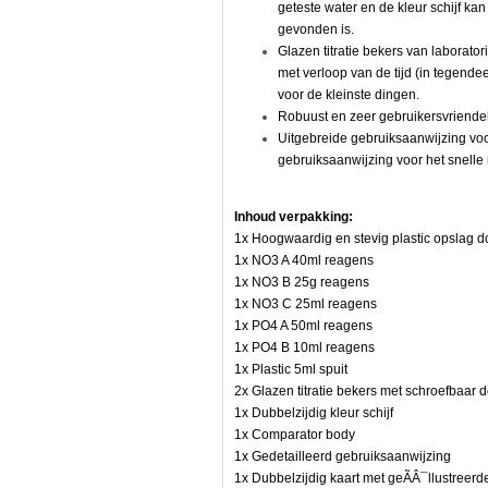
geteste water en de kleur schijf kan
gevonden is.
Glazen titratie bekers van laborato
met verloop van de tijd (in tegendeel
voor de kleinste dingen.
ende
Robuust en zeer gebruikersvriendeli
Â«nten
Uitgebreide gebruiksaanwijzing voo
n,
gebruiksaanwijzing voor het snelle
Inhoud verpakking:
1x Hoogwaardig en stevig plastic opslag d
1x NO3 A 40ml reagens
1x NO3 B 25g reagens
1x NO3 C 25ml reagens
1x PO4 A 50ml reagens
e
1x PO4 B 10ml reagens
1x Plastic 5ml spuit
2x Glazen titratie bekers met schroefbaar 
1x Dubbelzijdig kleur schijf
1x Comparator body
1x Gedetailleerd gebruiksaanwijzing
1x Dubbelzijdig kaart met geÃÂ¯llustreer
is