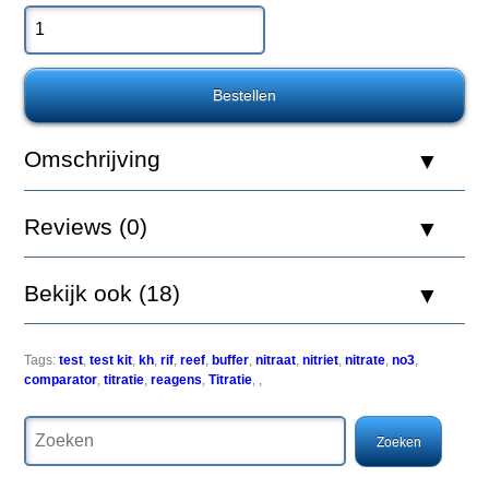
Sea
Nitrate
Pro
Comparator
Test
Kit
Omschrijving
De
Reviews (0)
Red
Sea
Nitrate
Pro
Bekijk ook (18)
test
kit
is
een
Tags:
test
,
test kit
,
kh
,
rif
,
reef
,
buffer
,
nitraat
,
nitriet
,
nitrate
,
no3
,
geavanceerde
comparator
,
titratie
,
reagens
,
Titratie
,
,
colorimetrische
comparator
test
voor
het