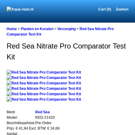
Cart (0)
Zoeken
Home
Home
>
Planten en Koralen
>
Verzorging
>
Red Sea Nitrate Pro
Comparator Test Kit
Red Sea Nitrate Pro Comparator Test
Planten
Kit
en
Koralen
Verzorging
Red
Sea
Nitrate
Pro
Comparator
Test
Kit
Merk:
Red Sea
Model:
RED-21420
Beschikbaarheid:
Pre-Order
Prijs: € 41,94
Excl. BTW: € 34,66
Red
Aantal: