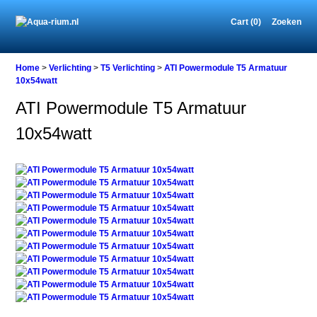
Cart (0)
Zoeken
Home
Home
>
Verlichting
>
T5 Verlichting
>
ATI Powermodule T5 Armatuur
10x54watt
ATI Powermodule T5 Armatuur
Verlichting
10x54watt
T5
Verlichting
ATI
Powermodule
T5
Armatuur
10x54watt
ATI
Powermodule
T5
Armatuur