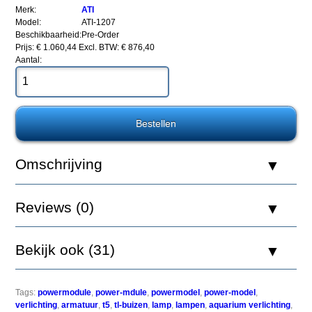
10x54watt
Merk:
ATI
Model:
ATI-1207
Beschikbaarheid:
Pre-Order
Prijs: € 1.060,44
Excl. BTW: € 876,40
Aantal:
Een
favoriet
onder
hobbyisten
die
top-
of-
the-
Omschrijving
line
prestaties
tegen
Reviews (0)
lage
kosten
willen.
De
Bekijk ook (31)
ATI
PowerModule,
heeft
Miro-
Tags:
powermodule
,
power-mdule
,
powermodel
,
power-model
,
Silver
verlichting
,
armatuur
,
t5
,
tl-buizen
,
lamp
,
lampen
,
aquarium verlichting
,