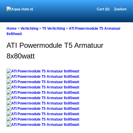
Cart (0)
Zoeken
Home
Home
>
Verlichting
>
T5 Verlichting
>
ATI Powermodule T5 Armatuur
8x80watt
ATI Powermodule T5 Armatuur
Verlichting
8x80watt
T5
Verlichting
ATI
Powermodule
T5
Armatuur
8x80watt
ATI
Powermodule
T5
Armatuur