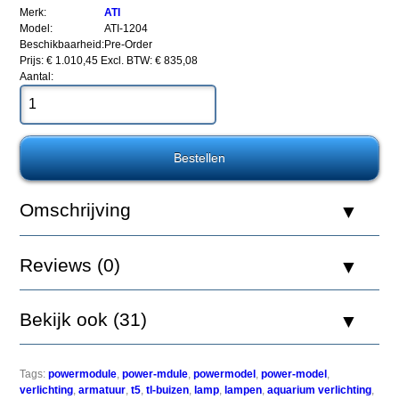
8x80watt
Merk:
ATI
Model:
ATI-1204
Beschikbaarheid:
Pre-Order
Prijs: € 1.010,45
Excl. BTW: € 835,08
Aantal:
Een
favoriet
onder
hobbyisten
die
top-
of-
the-
Omschrijving
line
prestaties
tegen
Reviews (0)
lage
kosten
willen.
De
Bekijk ook (31)
ATI
PowerModule,
heeft
Miro-
Tags:
powermodule
,
power-mdule
,
powermodel
,
power-model
,
Silver
verlichting
,
armatuur
,
t5
,
tl-buizen
,
lamp
,
lampen
,
aquarium verlichting
,