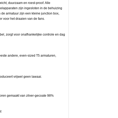
wicht, duurzaam en roest-proof. Alle
elapparaten zijn ingesloten in de behuizing
 de armatuur zijn een kleine junction box,
r voor het draaien van de fans.
l, zorgt voor onafhankelijke controle en dag
eeste andere, even-sized T5 armaturen,
roduceert vrijwel geen lawaai.
ctoren gemaakt van zilver-gecoate 98%
t