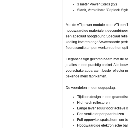
3 meter Power Cords (x2)
Slank, Verstelbare 'Griplock' Sty
n
Met de ATI power module biedt ATI een 
hoogwaardige materialen, gecombineerd
een absoluut hoogtepunt. Speciaal refle
koeling leveren ongeÃÂ«venaarde perf
fluorescentielampen werken op hun opt
Elegant design gecombineerd met de abs
je alles in een prachtig pakket. Alle bo
voorschakelapparaten, beste reflector m
bekende merk fabrikanten.
De voordelen in een oogopslag:
Tijdloos design in een geanodi
High-tech reflectoren
Lange levensduur door actieve k
Een ventilator per paar buizen
Full-oppervlak spatscherm om bu
Hoogwaardige elektronische bal