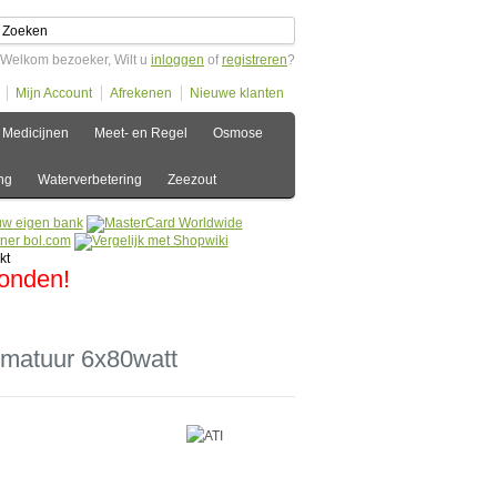
Welkom bezoeker, Wilt u
inloggen
of
registreren
?
Mijn Account
Afrekenen
Nieuwe klanten
Medicijnen
Meet- en Regel
Osmose
ng
Waterverbetering
Zeezout
zonden!
matuur 6x80watt