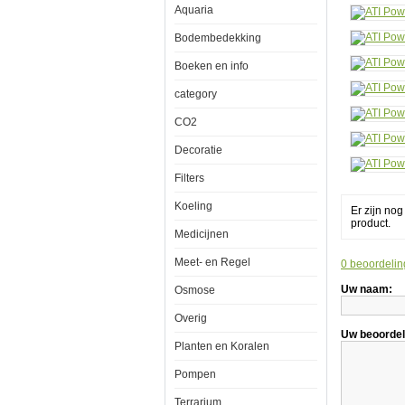
Aquaria
6x80w
Bodembedekking
Boeken en info
ATI
category
Powermodul
T5
CO2
Armatuur
6x80watt
Decoratie
Filters
Een
Koeling
Er zijn no
favoriet
product.
onder
Medicijnen
hobbyisten
die
Meet- en Regel
0 beoordelin
top-
of-
Uw naam:
Osmose
the-
line
prestaties
Overig
tegen
Uw beoordel
lage
Planten en Koralen
kosten
willen.
Pompen
De
ATI
Terrarium