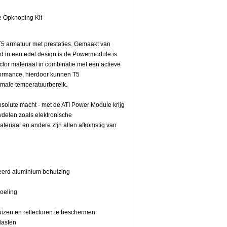
le Opknoping Kit
T5 armatuur met prestaties. Gemaakt van
 in een edel design is de Powermodule is
ctor materiaal in combinatie met een actieve
ormance, hierdoor kunnen T5
imale temperatuurbereik.
olute macht - met de ATI Power Module krijg
uwdelen zoals elektronische
ateriaal en andere zijn allen afkomstig van
seerd aluminium behuizing
oeling
izen en reflectoren te beschermen
lasten