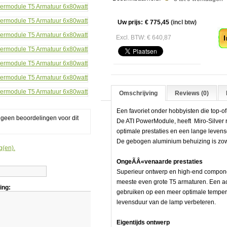
att
A
Uw prijs:
€ 775,45
(incl btw)
Excl. BTW: € 640,87
e
Omschrijving
Reviews (0)
Een favoriet onder hobbyisten die top-of
g geen beoordelingen voor dit
De ATI PowerModule, heeft Miro-Silver r
optimale prestaties en een lange leven
De gebogen aluminium behuizing is zowel
g(en).
OngeÃÂ«venaarde prestaties
Superieur ontwerp en high-end compon
meeste even grote T5 armaturen. Een act
ing:
gebruiken op een meer optimale tempera
levensduur van de lamp verbeteren.
Eigentijds ontwerp