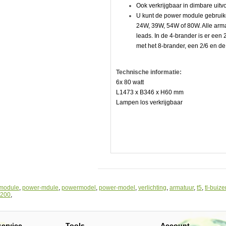
Ook verkrijgbaar in dimbare uitv
U kunt de power module gebruiken 
24W, 39W, 54W of 80W. Alle armat
leads. In de 4-brander is er een 2
met het 8-brander, een 2/6 en de 
Technische informatie:
6x 80 watt
L1473 x B346 x H60 mm
Lampen los verkrijgbaar
e
,
module
,
power-mdule
,
powermodel
,
power-model
,
verlichting
,
armatuur
,
t5
,
tl-buize
1200
,
apparaten
service
Tools
Account