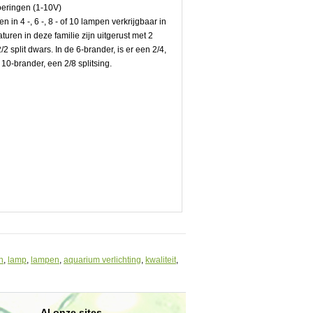
oeringen (1-10V)
in 4 -, 6 -, 8 - of 10 lampen verkrijgbaar in
uren in deze familie zijn uitgerust met 2
/2 split dwars. In de 6-brander, is er een 2/4,
10-brander, een 2/8 splitsing.
n
,
lamp
,
lampen
,
aquarium verlichting
,
kwaliteit
,
Al onze sites