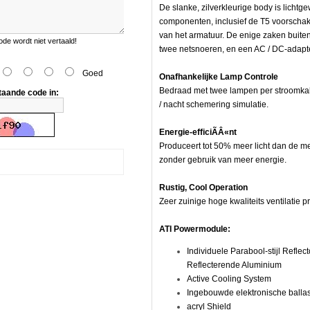
e,
De slanke, zilverkleurige body is lichtge
componenten, inclusief de T5 voorschak
van het armatuur. De enige zaken buiten
e wordt niet vertaald!
twee netsnoeren, en een AC / DC-adapte
Goed
Onafhankelijke Lamp Controle
Bedraad met twee lampen per stroomkabe
taande code in:
/ nacht schemering simulatie.
Energie-efficiÃÂ«nt
Produceert tot 50% meer licht dan de m
zonder gebruik van meer energie.
Rustig, Cool Operation
Zeer zuinige hoge kwaliteits ventilatie p
ATI Powermodule:
Individuele Parabool-stijl Refle
Reflecterende Aluminium
Active Cooling System
naarde
Ingebouwde elektronische ballas
acryl Shield