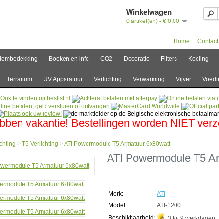
Winkelwagen
0 artikel(en) - € 0,00
Home
Contact
dembedekking
Boeken en info
CO2
Decoratie
Filters
Koeling
Terrarium
UV Apparatuur
Verlichting
Verwarming
Vijver
Voedi
bben vakantie! Bestellingen worden NIET ver
ichting
>
T5 Verlichting
>
ATI Powermodule T5 Armatuur 6x80watt
e
ATI Powermodule T5 Ar
hting
hting
Merk:
ATI
rmodule
Model:
ATI-1200
Beschikbaarheid:
3 tot 9 werkdagen
uur