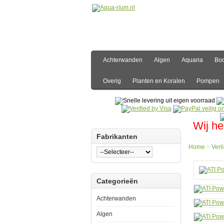
Achterwanden
Algen
Aquaria
Bo
Overig
Planten en Koralen
Pompen
Wij he
Fabrikanten
Home
>
Verl
Hom
Categorieën
Verlic
T5
Verlic
Achterwanden
ATI
Powe
Algen
T5
Armat