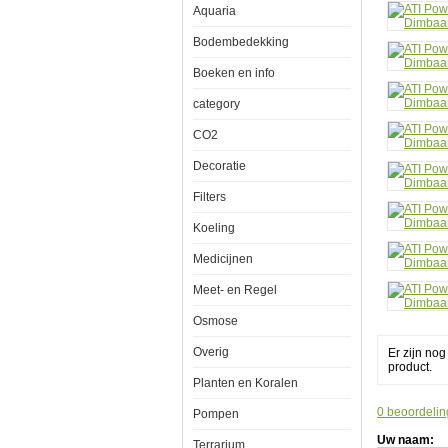
Aquaria
6x80w
-
Dimb
Bodembedekking
Boeken en info
category
CO2
ATI
Powermodul
Decoratie
T5
Armatuur
6x80watt
Filters
-
Dimbaar
Koeling
Medicijnen
Meet- en Regel
Een
Osmose
favoriet
onder
hobbyisten
Overig
Er zijn no
die
product.
top-
Planten en Koralen
of-
the-
0 beoordelin
Pompen
line
prestaties
Uw naam:
Terrarium