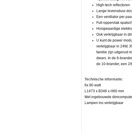
High-tech reflectoren
Lange levensduur door
Een ventilator per paa
Full-oppervlak spatsc
Hoogwaardige elektro
Ook verkrijgbaar in d
U kunt de power module
verkrijgbaar in 24W, 
familie zijn uitgerust 
dwars. In de 6-brander
de 10-brander, een 2/8
Technische informatie:
6x 80 watt
e
L1473 x B346 x H60 mm
Met ingebouwde dimcompute
Lampen los verkrijgbaar
,