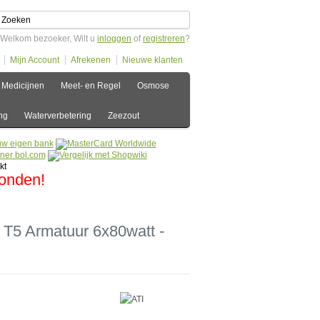
Welkom bezoeker, Wilt u
inloggen
of
registreren
?
Mijn Account
Afrekenen
Nieuwe klanten
Medicijnen
Meet- en Regel
Osmose
ng
Waterverbetering
Zeezout
zonden!
T5 Armatuur 6x80watt -