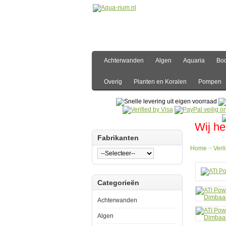
Achterwanden
Algen
Aquaria
Bo
Overig
Planten en Koralen
Pompen
Wij he
Fabrikanten
Home
>
Verl
Hom
Categorieën
Verlic
T5
Verlic
Achterwanden
ATI
Powe
Algen
T5
Armat