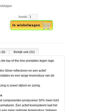
werkdagen
Aantal:
 (0)
Bekijk ook (31)
die top-of-the-line prestaties tegen lage
o-Silver reflectoren en een actief
estaties en een lange levensduur van de
g is zowel stijlvol en zuinig.
es
nd componenten produceren 50% meer licht
armaturen. Een actief koelsysteem laat het
p een meer optimale temperatuur, hetgeen