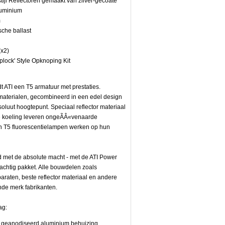
tijl Reflectoren gemaakt van zilver-gecoate
luminium
m
che ballast
(x2)
iplock' Style Opknoping Kit
t ATI een T5 armatuur met prestaties.
terialen, gecombineerd in een edel design
oluut hoogtepunt. Speciaal reflector materiaal
e koeling leveren ongeÃÂ«venaarde
n T5 fluorescentielampen werken op hun
 met de absolute macht - met de ATI Power
rachtig pakket. Alle bouwdelen zoals
raten, beste reflector materiaal en andere
ende merk fabrikanten.
ag:
n geanodiseerd aluminium behuizing