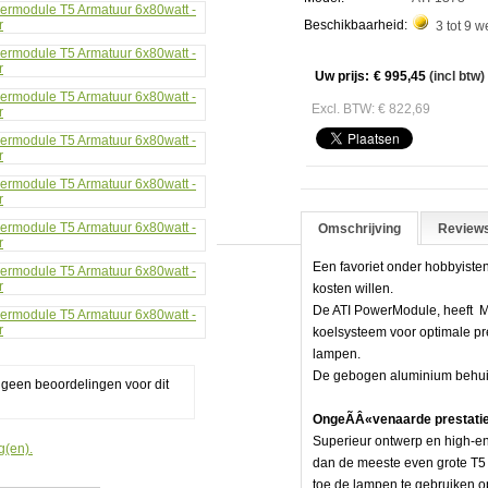
att
Beschikbaarheid:
3 tot 9 
aar
Uw prijs:
€ 995,45
(incl btw)
Excl. BTW: € 822,69
e
Omschrijving
Reviews
Een favoriet onder hobbyisten 
kosten willen.
De ATI PowerModule, heeft Mir
koelsysteem voor optimale pr
lampen.
De gebogen aluminium behuizin
g geen beoordelingen voor dit
OngeÃÂ«venaarde prestati
Superieur ontwerp en high-e
g(en).
dan de meeste even grote T5 
toe de lampen te gebruiken o