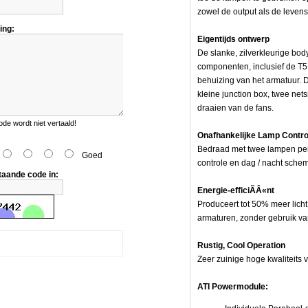
zowel de output als de leven
ing:
Eigentijds ontwerp
De slanke, zilverkleurige body
e,
componenten, inclusief de T5
behuizing van het armatuur. 
kleine junction box, twee net
draaien van de fans.
e wordt niet vertaald!
Onafhankelijke Lamp Contro
Bedraad met twee lampen per 
Goed
controle en dag / nacht schem
taande code in:
Energie-efficiÃÂ«nt
Produceert tot 50% meer lich
armaturen, zonder gebruik va
Rustig, Cool Operation
Zeer zuinige hoge kwaliteits v
ATI Powermodule: