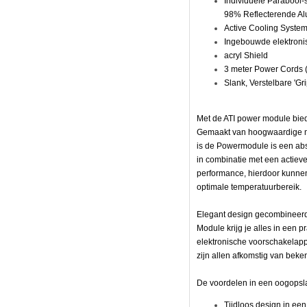
Individuele Parabool-s
98% Reflecterende A
Active Cooling Syste
naarde
Ingebouwde elektronis
acryl Shield
3 meter Power Cords 
Slank, Verstelbare 'Gr
n
Met de ATI power module bied
Gemaakt van hoogwaardige ma
is de Powermodule is een abs
in combinatie met een actiev
performance, hierdoor kunne
optimale temperatuurbereik.
Elegant design gecombineerd
Module krijg je alles in een p
elektronische voorschakelappa
zijn allen afkomstig van bek
De voordelen in een oogopsl
Tijdloos design in ee