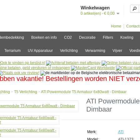
Winkelwagen
0 artikel(en) - € 0,00
Home
Contact
dembedekking
Boeken en info
CO2
Decoratie
Filters
Koeling
Terrarium
UV Apparatuur
Verlichting
Verwarming
Vijver
Voedi
bben vakantie! Bestellingen worden NIET ver
ichting
>
T5 Verlichting
>
ATI Powermodule T5 Armatuur 6x80watt - Dimbaar
e
ATI Powermodule 
Dimbaar
hting
hting
rmodule
Merk:
ATI
Model:
ATI-1373
uur