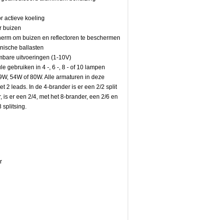
 actieve koeling
r buizen
herm om buizen en reflectoren te beschermen
nische ballasten
imbare uitvoeringen (1-10V)
 gebruiken in 4 -, 6 -, 8 - of 10 lampen
39W, 54W of 80W. Alle armaturen in deze
met 2 leads. In de 4-brander is er een 2/2 split
, is er een 2/4, met het 8-brander, een 2/6 en
 splitsing.
r