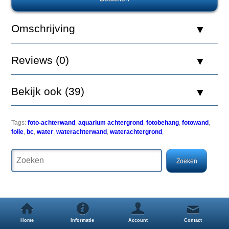
Nature
Foto
Achterwand
Omschrijving
BC
60
x
Reviews (0)
40
Bekijk ook (39)
Een
simpele
maar
Tags:
foto-achterwand
,
aquarium achtergrond
,
fotobehang
,
fotowand
,
zeer
folie
,
bc
,
water
,
waterachterwand
,
waterachtergrond
,
effectieve
manier
om
uw
aquarium
een
uitstraling
als
nooit
Home
Informatie
Account
Contact
tevoren