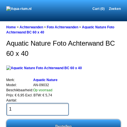
Cart (0)
Zoeken
Home
Home
>
Achterwanden
>
Foto Achterwanden
>
Aquatic Nature Foto
Achterwand BC 60 x 40
Aquatic Nature Foto Achterwand BC
Achterwanden
60 x 40
Foto
Achterwanden
Aquatic
Nature
Foto
Achterwand
Merk:
Aquatic Nature
BC
Model:
AN-09032
60
Beschikbaarheid:
Op voorraad
x
Prijs: € 6,95
Excl. BTW: € 5,74
40
Aantal:
Aquatic