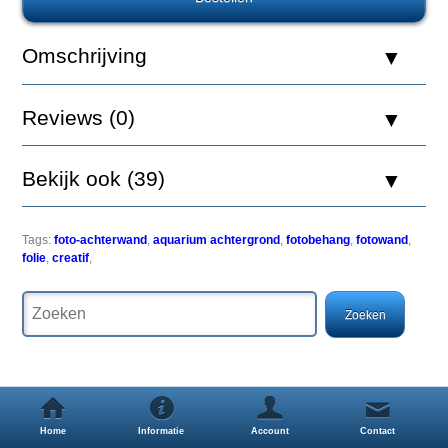
Aquatic
Nature
Foto
Omschrijving
Achterwand
Creatif
80
Reviews (0)
x
40
Bekijk ook (39)
Een
Tags:
foto-achterwand
,
aquarium achtergrond
,
fotobehang
,
fotowand
,
simpele
folie
,
creatif
,
maar
zeer
effectieve
manier
om
uw
aquarium
een
uitstraling
Home
Informatie
Account
Contact
als