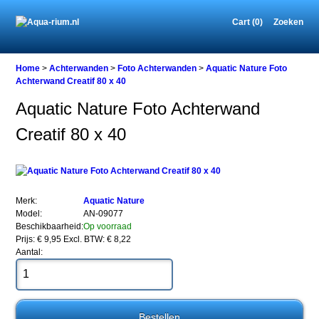
Cart (0)
Zoeken
Home
Home
>
Achterwanden
>
Foto Achterwanden
>
Aquatic Nature Foto
Achterwand Creatif 80 x 40
Aquatic Nature Foto Achterwand
Achterwanden
Creatif 80 x 40
Foto
Achterwanden
Aquatic
Nature
Foto
Achterwand
Merk:
Aquatic Nature
Creatif
Model:
AN-09077
80
Beschikbaarheid:
Op voorraad
x
Prijs: € 9,95
Excl. BTW: € 8,22
40
Aantal: