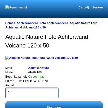
Cart (0)
Zoeken
Home
Home
>
Achterwanden
>
Foto Achterwanden
>
Aquatic Nature Foto
Achterwand Volcano 120 x 50
Aquatic Nature Foto Achterwand
Achterwanden
Volcano 120 x 50
Foto
Achterwanden
Aquatic
Nature
Foto
Achterwand
Merk:
Aquatic Nature
Volcano
Model:
AN-09100
120
Beschikbaarheid:
Op voorraad
x
Prijs: € 12,95
Excl. BTW: € 10,70
50
Aantal: