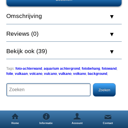
Aquatic
Nature
Foto
Omschrijving
Achterwand
Volcano
120
Reviews (0)
x
50
Bekijk ook (39)
Een
Tags:
foto-achterwand
,
aquarium achtergrond
,
fotobehang
,
fotowand
,
simpele
folie
,
vulkaan
,
volcano
,
vulcano
,
vulkano
,
volkano
,
background
,
maar
zeer
effectieve
manier
om
uw
aquarium
een
uitstraling
Home
Informatie
Account
Contact
als