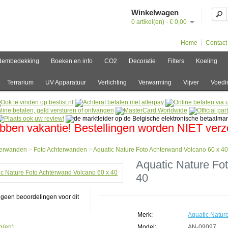
Winkelwagen
0 artikel(en) - € 0,00
Home
Contact
dembedekking
Boeken en info
CO2
Decoratie
Filters
Koeling
Terrarium
UV Apparatuur
Verlichting
Verwarming
Vijver
Voedi
bben vakantie! Bestellingen worden NIET ver
terwanden
>
Foto Achterwanden
>
Aquatic Nature Foto Achterwand Volcano 60 x 40
e
Aquatic Nature Fo
40
erwanden
g geen beoordelingen voor dit
erwanden
ic
e
Merk:
Aquatic Natur
g(en).
Model:
AN-09097
erwand