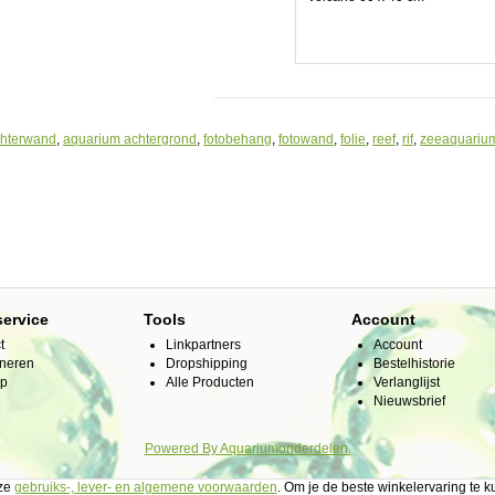
chterwand
,
aquarium achtergrond
,
fotobehang
,
fotowand
,
folie
,
reef
,
rif
,
zeeaquariu
service
Tools
Account
t
Linkpartners
Account
neren
Dropshipping
Bestelhistorie
ap
Alle Producten
Verlanglijst
Nieuwsbrief
Powered By
Aquariumonderdelen.
nze
gebruiks-, lever- en algemene voorwaarden
. Om je de beste winkelervaring te