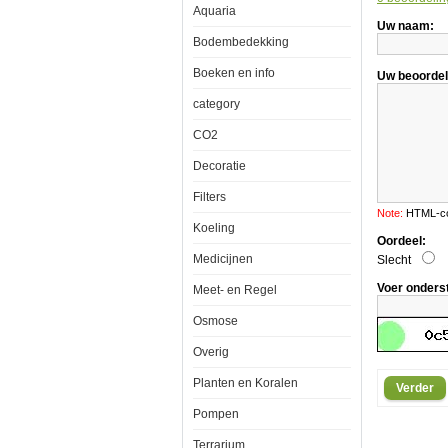
Aquaria
Volca
Uw naam:
60
x
Bodembedekking
40
Boeken en info
Uw beoordel
category
CO2
Aquatic
Decoratie
Nature
Foto
Filters
Achterwand
Note:
HTML-cod
Volcano
Koeling
60
Oordeel:
x
Medicijnen
Slecht
40
Voer onders
Meet- en Regel
Osmose
Overig
Een
simpele
Planten en Koralen
Verder
maar
zeer
Pompen
effectieve
manier
Terrarium
om