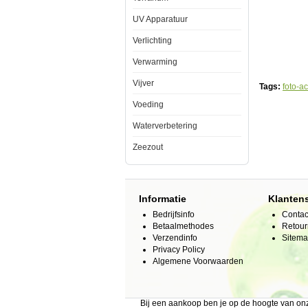
uw
aquarium
UV Apparatuur
een
uitstraling
Verlichting
als
nooit
Verwarming
tevoren
te
Vijver
geven.
Tags:
foto-a
De
foto
Voeding
achterwand
plaatst
Waterverbetering
u
met
Zeezout
gemak
aan
de
achterkant
van
Informatie
Klanten
het
aquarium
Bedrijfsinfo
Contac
en
Betaalmethodes
Retour
door
Verzendinfo
Sitem
op
de
Privacy Policy
voorgrond
Algemene Voorwaarden
enige
objecten
bij
te
Bij een aankoop ben je op de hoogte van o
plaatsen