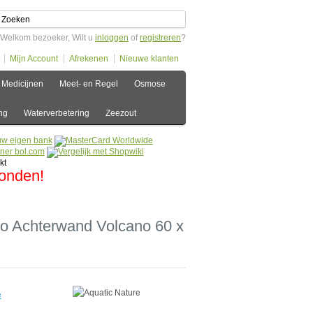
Welkom bezoeker, Wilt u
inloggen
of
registreren
?
Mijn Account
Afrekenen
Nieuwe klanten
Medicijnen
Meet- en Regel
Osmose
ng
Waterverbetering
Zeezout
zonden!
to Achterwand Volcano 60 x
e