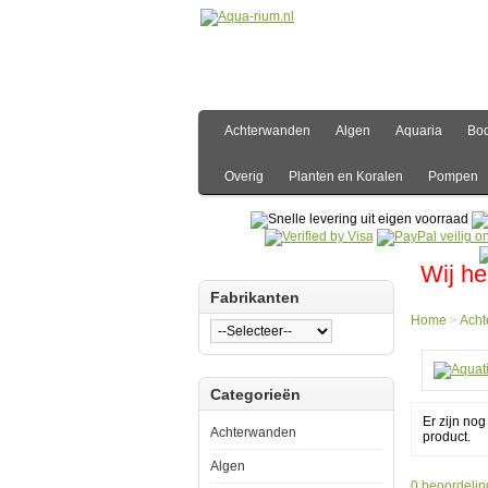
Achterwanden
Algen
Aquaria
Bo
Overig
Planten en Koralen
Pompen
Wij he
Fabrikanten
Home
>
Ach
Hom
Categorieën
Acht
Foto
Er zijn no
Acht
Achterwanden
product.
Aquat
Natur
Algen
Foto
0 beoordelin
Acht