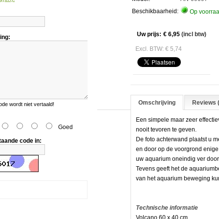
no
Beschikbaarheid:
Op voorra
Uw prijs:
€ 6,95
(incl btw)
ing:
Excl. BTW: € 5,74
Omschrijving
Reviews (
e wordt niet vertaald!
Een simpele maar zeer effectie
Goed
nooit tevoren te geven.
De foto achterwand plaatst u 
taande code in:
en door op de voorgrond enige ob
uw aquarium oneindig ver door
Tevens geeft het de aquariumbe
van het aquarium beweging kun
Technische informatie
Volcano 60 x 40 cm