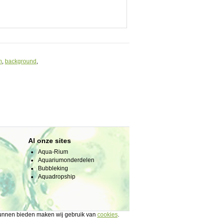
m
,
background
,
Al onze sites
Aqua-Rium
Aquariumonderdelen
Bubbleking
Aquadropship
 kunnen bieden maken wij gebruik van
cookies
.