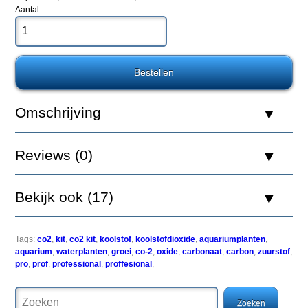
Blauw
Aantal:
De
Professional
Kit
heeft
Omschrijving
dezelfde
eigenschappen
als
Reviews (0)
de
Standard
Kit.
De
Bekijk ook (17)
Professional
Kit
is
tevens
Tags:
co2
,
kit
,
co2 kit
,
koolstof
,
koolstofdioxide
,
aquariumplanten
,
uitgerust
aquarium
,
waterplanten
,
groei
,
co-2
,
oxide
,
carbonaat
,
carbon
,
zuurstof
,
met
pro
,
prof
,
professional
,
proffesional
,
de
Solenoid
Valve