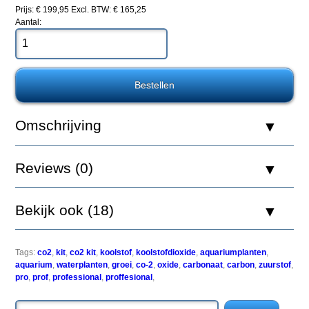
Professional
Prijs: € 199,95
Excl. BTW: € 165,25
Kit
Aantal:
Rood
De
Professional
Kit
Omschrijving
heeft
dezelfde
eigenschappen
Reviews (0)
als
de
Standard
Kit.
Bekijk ook (18)
De
Professional
Kit
is
Tags:
co2
,
kit
,
co2 kit
,
koolstof
,
koolstofdioxide
,
aquariumplanten
,
tevens
aquarium
,
waterplanten
,
groei
,
co-2
,
oxide
,
carbonaat
,
carbon
,
zuurstof
,
uitgerust
pro
,
prof
,
professional
,
proffesional
,
met
de