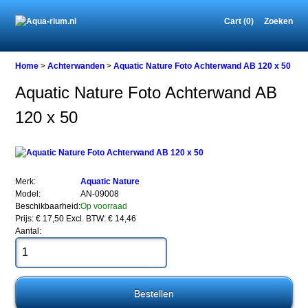
Cart (0)
Zoeken
Home
Home
>
Achterwanden
>
Aquatic Nature Foto Achterwand AB 120 x 50
Aquatic Nature Foto Achterwand AB
120 x 50
Achterwanden
Aquatic
Nature
Foto
Achterwand
AB
Merk:
Aquatic Nature
120
Model:
AN-09008
x
Beschikbaarheid:
Op voorraad
50
Prijs: € 17,50
Excl. BTW: € 14,46
Aantal:
Aquatic
Nature
Foto