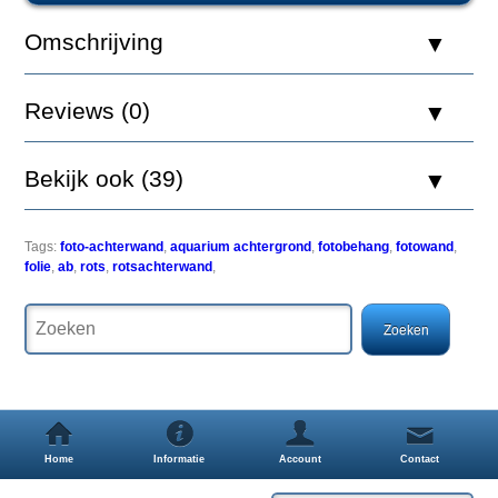
Achterwand
AB
Omschrijving
120
x
50
Reviews (0)
Bekijk ook (39)
Een
simpele
maar
Tags:
foto-achterwand
,
aquarium achtergrond
,
fotobehang
,
fotowand
,
zeer
folie
,
ab
,
rots
,
rotsachterwand
,
effectieve
manier
om
uw
aquarium
een
uitstraling
als
nooit
Home
Informatie
Account
Contact
tevoren
te