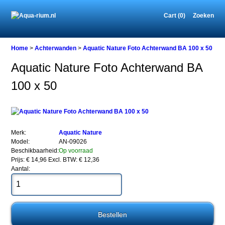
Cart (0)
Zoeken
Home
Home
>
Achterwanden
>
Aquatic Nature Foto Achterwand BA 100 x 50
Aquatic Nature Foto Achterwand BA
100 x 50
Achterwanden
Aquatic
Nature
Foto
Achterwand
BA
Merk:
Aquatic Nature
100
Model:
AN-09026
x
Beschikbaarheid:
Op voorraad
50
Prijs: € 14,96
Excl. BTW: € 12,36
Aantal:
Aquatic
Nature
Foto