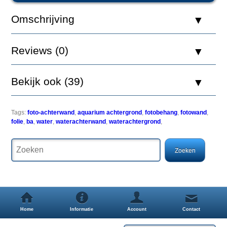
Achterwand
BA
Omschrijving
100
x
50
Reviews (0)
Bekijk ook (39)
Een
simpele
maar
zeer
Tags:
foto-achterwand
,
aquarium achtergrond
,
fotobehang
,
fotowand
,
effectieve
folie
,
ba
,
water
,
waterachterwand
,
waterachtergrond
,
manier
om
uw
aquarium
een
uitstraling
als
nooit
tevoren
Home
Informatie
Account
Contact
te
geven.