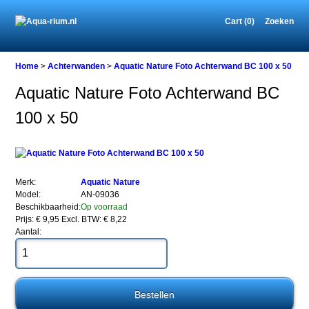
Cart (0)
Zoeken
Home
Home
>
Achterwanden
>
Aquatic Nature Foto Achterwand BC 100 x 50
Aquatic Nature Foto Achterwand BC
100 x 50
Achterwanden
Aquatic
Nature
Foto
Achterwand
BC
Merk:
Aquatic Nature
100
Model:
AN-09036
x
Beschikbaarheid:
Op voorraad
50
Prijs: € 9,95
Excl. BTW: € 8,22
Aantal:
Aquatic
Nature
Foto