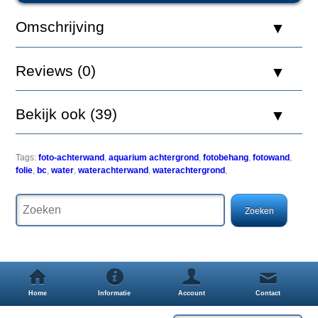
Achterwand
BC
Omschrijving
100
x
50
Reviews (0)
Bekijk ook (39)
Een
simpele
maar
Tags:
foto-achterwand
,
aquarium achtergrond
,
fotobehang
,
fotowand
,
zeer
folie
,
bc
,
water
,
waterachterwand
,
waterachtergrond
,
effectieve
manier
om
uw
aquarium
een
uitstraling
als
nooit
Home
Informatie
Account
Contact
tevoren
te