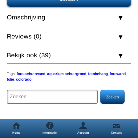
Foto
Achterwand
Colorado
Omschrijving
80
x
40
Reviews (0)
Bekijk ook (39)
Een
simpele
maar
Tags:
foto-achterwand
,
aquarium achtergrond
,
fotobehang
,
fotowand
,
zeer
folie
,
colorado
,
effectieve
manier
om
uw
aquarium
een
uitstraling
als
nooit
Home
Informatie
Account
Contact
tevoren