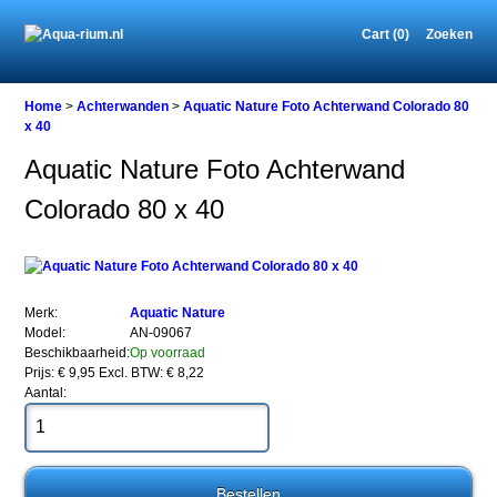
Cart (0)
Zoeken
Home
Home
>
Achterwanden
>
Aquatic Nature Foto Achterwand Colorado 80
x 40
Aquatic Nature Foto Achterwand
Achterwanden
Colorado 80 x 40
Aquatic
Nature
Foto
Achterwand
Colorado
80
Merk:
Aquatic Nature
x
Model:
AN-09067
40
Beschikbaarheid:
Op voorraad
Prijs: € 9,95
Excl. BTW: € 8,22
Aantal:
Aquatic
Nature