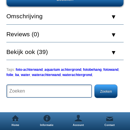
Nature
Foto
Achterwand
Omschrijving
BA
60
x
Reviews (0)
40
Bekijk ook (39)
Een
simpele
maar
Tags:
foto-achterwand
,
aquarium achtergrond
,
fotobehang
,
fotowand
,
zeer
folie
,
ba
,
water
,
waterachterwand
,
waterachtergrond
,
effectieve
manier
om
uw
aquarium
een
uitstraling
als
nooit
Home
Informatie
Account
Contact
tevoren