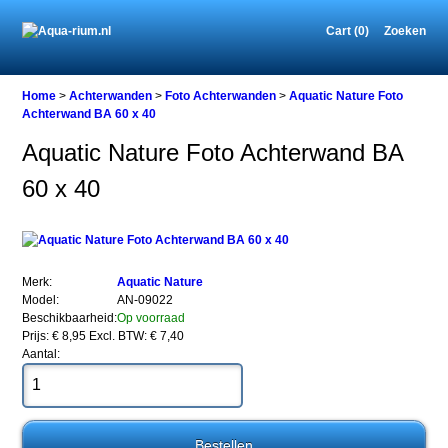
Cart (0)
Zoeken
Home
Home
>
Achterwanden
>
Foto Achterwanden
>
Aquatic Nature Foto
Achterwand BA 60 x 40
Aquatic Nature Foto Achterwand BA
Achterwanden
60 x 40
Foto
Achterwanden
Aquatic
Nature
Foto
Achterwand
Merk:
Aquatic Nature
BA
Model:
AN-09022
60
Beschikbaarheid:
Op voorraad
x
Prijs: € 8,95
Excl. BTW: € 7,40
40
Aantal:
Aquatic