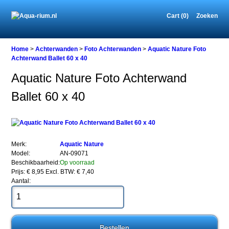
Cart (0)
Zoeken
Home
Home
>
Achterwanden
>
Foto Achterwanden
>
Aquatic Nature Foto
Achterwand Ballet 60 x 40
Aquatic Nature Foto Achterwand
Achterwanden
Ballet 60 x 40
Foto
Achterwanden
Aquatic
Nature
Foto
Achterwand
Merk:
Aquatic Nature
Ballet
Model:
AN-09071
60
Beschikbaarheid:
Op voorraad
x
Prijs: € 8,95
Excl. BTW: € 7,40
40
Aantal: