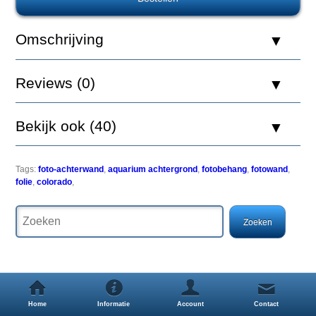
Aquatic
Nature
Foto
Omschrijving
Achterwand
Ballet
60
Reviews (0)
x
40
Bekijk ook (40)
Een
Tags:
foto-achterwand
,
aquarium achtergrond
,
fotobehang
,
fotowand
,
simpele
folie
,
colorado
,
maar
zeer
effectieve
manier
om
uw
aquarium
een
uitstraling
Home
Informatie
Account
Contact
als