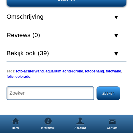
Aquatic
Nature
Foto
Omschrijving
Achterwand
Colorado
120
Reviews (0)
x
50
Bekijk ook (39)
Een
Tags:
foto-achterwand
,
aquarium achtergrond
,
fotobehang
,
fotowand
,
simpele
folie
,
colorado
,
maar
zeer
effectieve
manier
om
uw
aquarium
een
uitstraling
Home
Informatie
Account
Contact
als