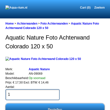
Cart (0)
Zoeken
Home
Home
>
Achterwanden
>
Foto Achterwanden
>
Aquatic Nature Foto
Achterwand Colorado 120 x 50
Aquatic Nature Foto Achterwand
Achterwanden
Colorado 120 x 50
Foto
Achterwanden
Aquatic
Nature
Foto
Achterwand
Merk:
Aquatic Nature
Colorado
Model:
AN-09069
120
Beschikbaarheid:
Op voorraad
x
Prijs: € 17,50
Excl. BTW: € 14,46
50
Aantal: