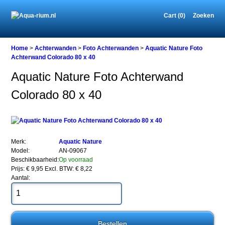
Cart (0)
Zoeken
Home
Home
>
Achterwanden
>
Foto Achterwanden
>
Aquatic Nature Foto
Achterwand Colorado 80 x 40
Aquatic Nature Foto Achterwand
Achterwanden
Colorado 80 x 40
Foto
Achterwanden
Aquatic
Nature
Foto
Achterwand
Merk:
Aquatic Nature
Colorado
Model:
AN-09067
80
Beschikbaarheid:
Op voorraad
x
Prijs: € 9,95
Excl. BTW: € 8,22
40
Aantal: