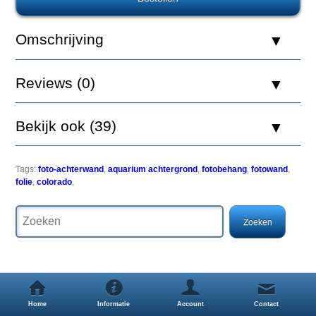
Aquatic
Nature
Foto
Omschrijving
Achterwand
Colorado
80
Reviews (0)
x
40
Bekijk ook (39)
Een
Tags:
foto-achterwand
,
aquarium achtergrond
,
fotobehang
,
fotowand
,
simpele
folie
,
colorado
,
maar
zeer
effectieve
manier
om
uw
aquarium
een
uitstraling
Home
Informatie
Account
Contact
als