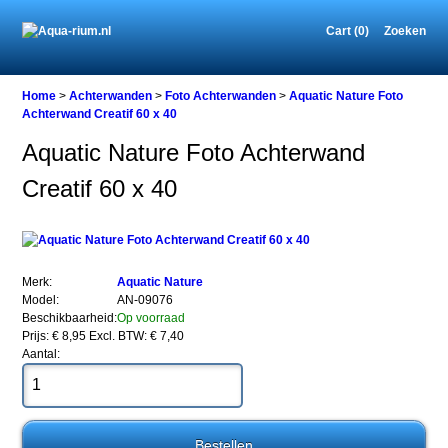
Cart (0)
Zoeken
Home
Home
>
Achterwanden
>
Foto Achterwanden
>
Aquatic Nature Foto
Achterwand Creatif 60 x 40
Aquatic Nature Foto Achterwand
Achterwanden
Creatif 60 x 40
Foto
Achterwanden
Aquatic
Nature
Foto
Achterwand
Merk:
Aquatic Nature
Creatif
Model:
AN-09076
60
Beschikbaarheid:
Op voorraad
x
Prijs: € 8,95
Excl. BTW: € 7,40
40
Aantal: