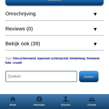
Aquatic
Nature
Foto
Omschrijving
Achterwand
Creatif
60
Reviews (0)
x
40
Bekijk ook (39)
Een
Tags:
foto-achterwand
,
aquarium achtergrond
,
fotobehang
,
fotowand
,
simpele
folie
,
creatif
,
maar
zeer
effectieve
manier
om
uw
aquarium
een
uitstraling
Home
Informatie
Account
Contact
als