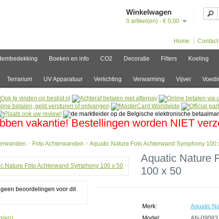
Winkelwagen
0 artikel(en) - € 0,00
Home
Contact
dembedekking
Boeken en info
CO2
Decoratie
Filters
Koeling
Terrarium
UV Apparatuur
Verlichting
Verwarming
Vijver
Voedi
bben vakantie! Bestellingen worden NIET ver
terwanden
>
Foto Achterwanden
>
Aquatic Nature Foto Achterwand Symphony 100 
e
Aquatic Nature
100 x 50
erwanden
g geen beoordelingen voor dit
erwanden
ic
e
Merk:
Aquatic Na
g(en).
Model:
AN-09083
erwand