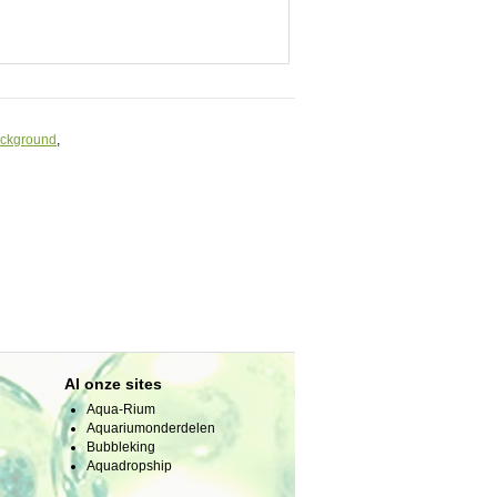
ckground
,
Al onze sites
Aqua-Rium
Aquariumonderdelen
Bubbleking
Aquadropship