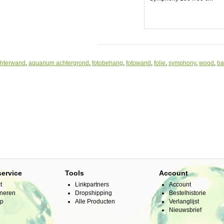
chterwand
,
aquarium achtergrond
,
fotobehang
,
fotowand
,
folie
,
symphony
,
wood
,
ba
service
Tools
Account
t
Linkpartners
Account
neren
Dropshipping
Bestelhistorie
ap
Alle Producten
Verlanglijst
Nieuwsbrief