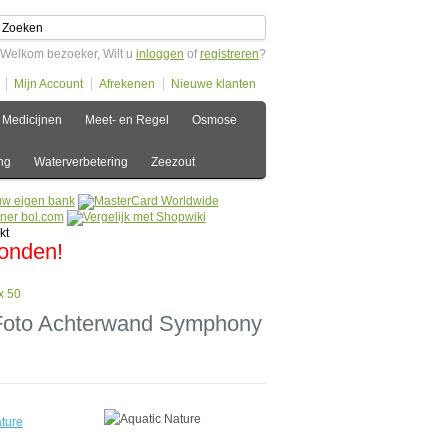
Welkom bezoeker, Wilt u
inloggen
of
registreren
?
Mijn Account
Afrekenen
Nieuwe klanten
Medicijnen
Meet- en Regel
Osmose
ng
Waterverbetering
Zeezout
zonden!
x 50
 Foto Achterwand Symphony
ture