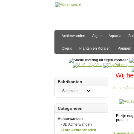
Achterwanden
Algen
Aquaria
Bo
Overig
Planten en Koralen
Pompen
Wij he
Fabrikanten
Home
>
Ach
Hom
Categorieën
Acht
Foto
Er zijn no
Acht
Achterwanden
product.
Aquat
- 3D Achterwanden
Natur
Foto
- Foto Achterwanden
0 beoordelin
Acht