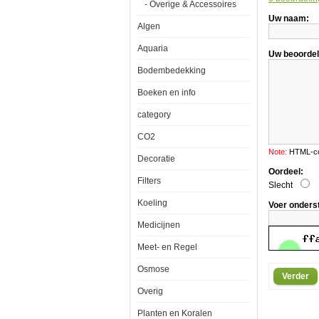
- Overige & Accessoires
Symp
Uw naam:
100
Algen
x
50
Aquaria
Uw beoordel
Bodembedekking
Boeken en info
category
Aquatic
Nature
CO2
Foto
Achterwand
Note:
HTML-cod
Symphony
Decoratie
100
Oordeel:
x
Filters
Slecht
50
Koeling
Voer onders
Medicijnen
Meet- en Regel
Een
simpele
Osmose
Verder
maar
zeer
Overig
effectieve
manier
Planten en Koralen
om