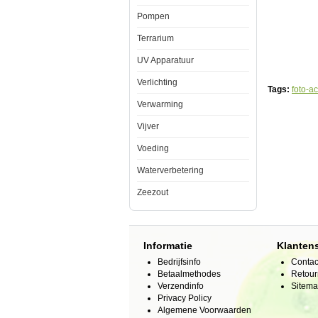
uw
Pompen
aquarium
een
uitstraling
Terrarium
als
nooit
UV Apparatuur
tevoren
te
Verlichting
geven.
Tags:
foto-a
De
Verwarming
foto
achterwand
Vijver
plaatst
u
met
Voeding
gemak
aan
Waterverbetering
de
achterkant
Zeezout
van
het
aquarium
en
door
Informatie
Klanten
op
de
Bedrijfsinfo
Contac
voorgrond
Betaalmethodes
Retour
enige
Verzendinfo
objecten
Sitem
bij
Privacy Policy
te
Algemene Voorwaarden
plaatsen