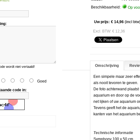
hony
Beschikbaarheid:
Op voo
Uw prijs:
€ 14,96
(incl btw
ing:
Excl. BTW: € 12,36
Omschrijving
Revie
e wordt niet vertaald!
Een simpele maar zeer effe
Goed
als nooit tevoren te geven.
De foto achterwand plaatst
taande code in:
aquarium en door op de voo
net lijken of uw aquarium o
Tevens geeft het de aquariu
kanten van het aquarium b
Technische informatie
Symphony 100 x 50 cm