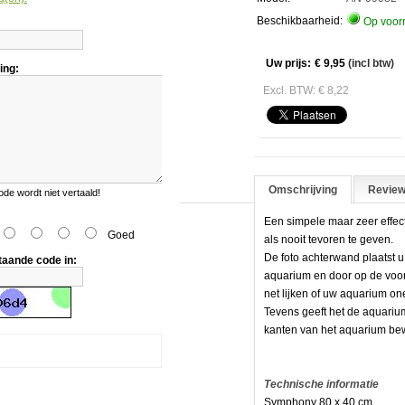
hony
Beschikbaarheid:
Op voor
Uw prijs:
€ 9,95
(incl btw)
ing:
Excl. BTW: € 8,22
Omschrijving
Review
e wordt niet vertaald!
Een simpele maar zeer effec
Goed
als nooit tevoren te geven.
De foto achterwand plaatst 
taande code in:
aquarium en door op de voorg
net lijken of uw aquarium on
Tevens geeft het de aquarium
kanten van het aquarium bew
Technische informatie
Symphony 80 x 40 cm