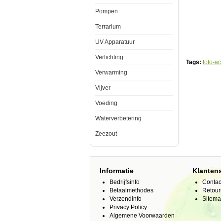
uw
Pompen
aquarium
een
uitstraling
Terrarium
als
nooit
UV Apparatuur
tevoren
te
Verlichting
geven.
Tags:
foto-a
De
Verwarming
foto
achterwand
Vijver
plaatst
u
met
Voeding
gemak
aan
Waterverbetering
de
achterkant
Zeezout
van
het
aquarium
en
door
Informatie
Klanten
op
de
Bedrijfsinfo
Contac
voorgrond
Betaalmethodes
Retour
enige
Verzendinfo
objecten
Sitem
bij
Privacy Policy
te
Algemene Voorwaarden
plaatsen