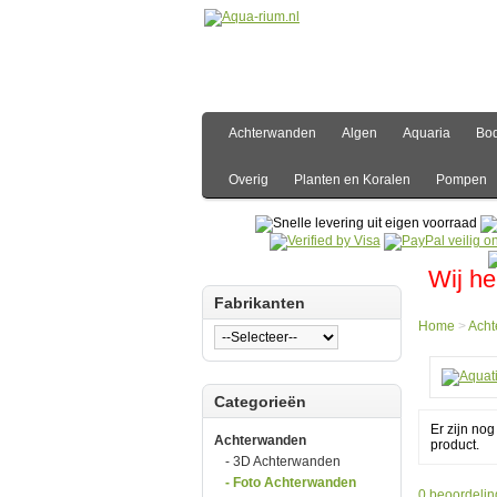
Achterwanden
Algen
Aquaria
Bo
Overig
Planten en Koralen
Pompen
Wij he
Fabrikanten
Home
>
Ach
Hom
Categorieën
Acht
Foto
Er zijn no
Acht
Achterwanden
product.
Aquat
- 3D Achterwanden
Natur
Foto
- Foto Achterwanden
0 beoordelin
Acht