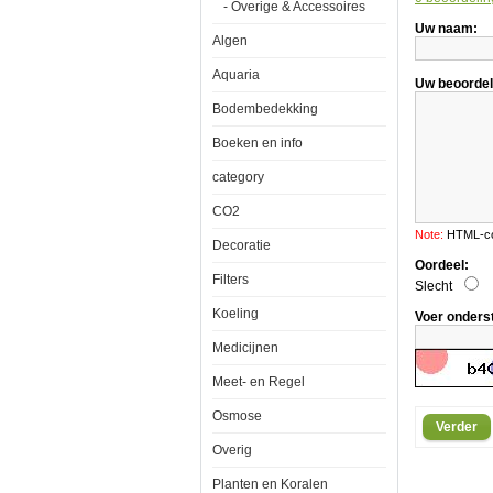
- Overige & Accessoires
Symp
Uw naam:
80
Algen
x
40
Aquaria
Uw beoordel
Bodembedekking
Boeken en info
category
Aquatic
Nature
CO2
Foto
Achterwand
Note:
HTML-cod
Symphony
Decoratie
80
Oordeel:
x
Filters
Slecht
40
Koeling
Voer onders
Medicijnen
Meet- en Regel
Een
simpele
Osmose
Verder
maar
zeer
Overig
effectieve
manier
Planten en Koralen
om