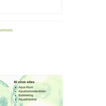
ckground
,
Al onze sites
Aqua-Rium
Aquariumonderdelen
Bubbleking
Aquadropship