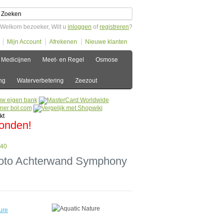
Welkom bezoeker, Wilt u
inloggen
of
registreren
?
Mijn Account
Afrekenen
Nieuwe klanten
Medicijnen
Meet- en Regel
Osmose
ng
Waterverbetering
Zeezout
zonden!
 40
Foto Achterwand Symphony
ure