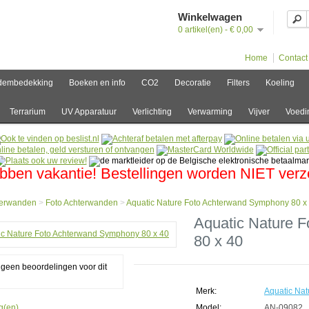
Winkelwagen
0 artikel(en) - € 0,00
Home
Contact
dembedekking
Boeken en info
CO2
Decoratie
Filters
Koeling
Terrarium
UV Apparatuur
Verlichting
Verwarming
Vijver
Voedi
bben vakantie! Bestellingen worden NIET ver
terwanden
>
Foto Achterwanden
>
Aquatic Nature Foto Achterwand Symphony 80 x
e
Aquatic Nature 
80 x 40
erwanden
g geen beoordelingen voor dit
erwanden
ic
e
Merk:
Aquatic Nat
g(en).
Model:
AN-09082
erwand