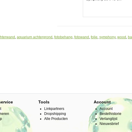
chterwand
,
aquarium achtergrond
,
fotobehang
,
fotowand
,
folie
,
symphony
,
wood
,
ba
service
Tools
Account
t
Linkpartners
Account
neren
Dropshipping
Bestelhistorie
ap
Alle Producten
Verlanglijst
Nieuwsbrief