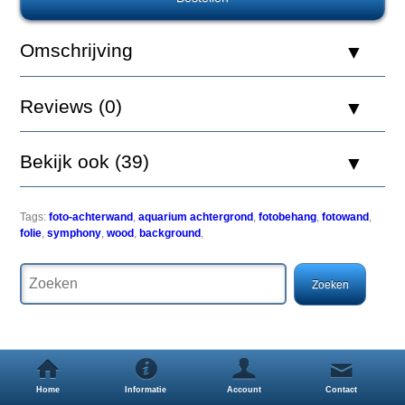
Foto
Achterwand
Symphony
Omschrijving
100
x
50
Reviews (0)
Bekijk ook (39)
Een
simpele
maar
Tags:
foto-achterwand
,
aquarium achtergrond
,
fotobehang
,
fotowand
,
zeer
folie
,
symphony
,
wood
,
background
,
effectieve
manier
om
uw
aquarium
een
uitstraling
als
nooit
Home
Informatie
Account
Contact
tevoren