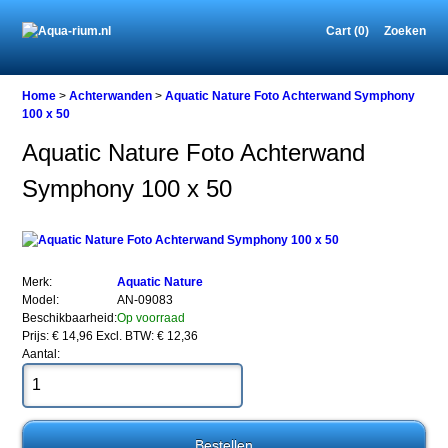
Cart (0)
Zoeken
Home
Home
>
Achterwanden
>
Aquatic Nature Foto Achterwand Symphony
100 x 50
Aquatic Nature Foto Achterwand
Achterwanden
Symphony 100 x 50
Aquatic
Nature
Foto
Achterwand
Symphony
100
Merk:
Aquatic Nature
x
Model:
AN-09083
50
Beschikbaarheid:
Op voorraad
Prijs: € 14,96
Excl. BTW: € 12,36
Aantal:
Aquatic
Nature