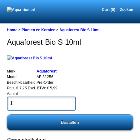
Cart (0)
Zoeken
Home
Home
>
Planten en Koralen
>
Aquaforest Bio S 10ml
Aquaforest Bio S 10ml
Planten
en
Koralen
Aquaforest
Merk:
Aquaforest
Bio
Model:
AF-31256
S
Beschikbaarheid:
Pre-Order
10ml
Prijs: € 7,25
Excl. BTW: € 5,99
Aantal:
Aquaforest
Bio
S
10ml