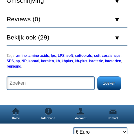
Omschrijving
Supplement
bevat
nitrificerende
Reviews (0)
bacteriÃÂ«n.
Dosering:
1
Bekijk ook (29)
druppel
per
100
liter
Tags:
amino
,
amino acids
,
lps
,
LPS
,
soft
,
softcorals
,
soft-corals
,
sps
,
per
SPS
,
np
,
NP
,
koraal
,
koralen
,
kh
,
khplus
,
kh-plus
,
bacterie
,
bacterien
,
dag
reiniging
,
gedurende
de
eerste
2
weken.
Technische
informatie
Inhoud
Home
Informatie
Account
Contact
150ml